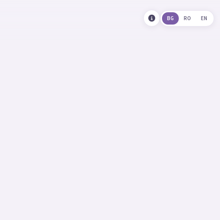
BG
RO
EN