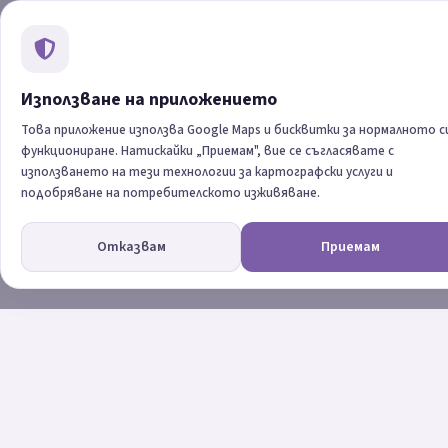
Изкуство и Култура
INTERREG V-A ROMÂNIA — BULGARIA
Използване на приложението
INTERREG V-A ROMÂNIA — BULGARIA
Това приложение използва Google Maps и бисквитки за нормалното с
функциониране. Натискайки „Приемам", вие се съгласявате с
използването на тези технологии за картографски услуги и
подобряване на потребителското изживяване.
Отказвам
Приемам